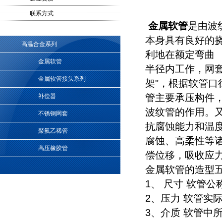
联系方式
金属软管
是由波
本身具有良好的
高温合金系列
利地在额定弯曲
金属软管
半径内工作，网
金属软管接头系列
架"，根据软管
管主要承压构件
补偿器
波纹管的作用。
不锈钢网套
抗腐蚀能力和温
聚氟乙稀管
腐蚀、高柔性等
高压橡胶管
偿位移，吸收应
金属软管的造型
1、 尺寸 软管
2、压力 软管实
3、介质 软管中